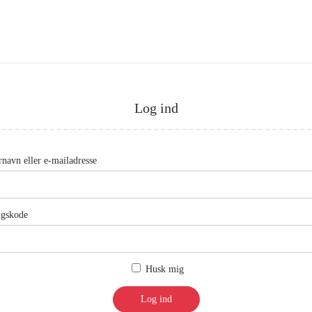
Log ind
P
navn eller e-mailadresse
å
k
P
gskode
r
å
æ
k
v
Husk mig
r
e
æ
t
Log ind
v