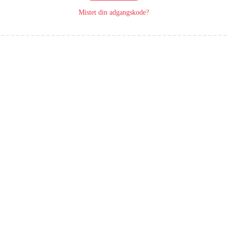
Mistet din adgangskode?
e
t