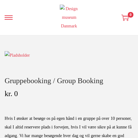
0
S
S
k
k
i
i
p
p
t
t
o
o
n
c
Gruppebooking / Group Booking
a
o
v
n
kr.
0
i
t
g
e
a
n
Hvis I ønsker at besøge os på egen hånd i en gruppe på over 10 personer,
t
t
skal I altid reservere plads i forvejen, hvis I vil være sikre på at kunne få
i
adgang. Vi har mange besøgende hver dag og vil gerne skabe en god